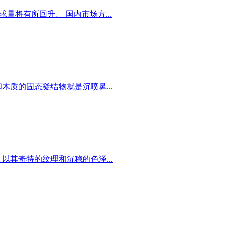
将有所回升。 国内市场方...
质的固态凝结物就是沉喷鼻...
其奇特的纹理和沉稳的色泽...