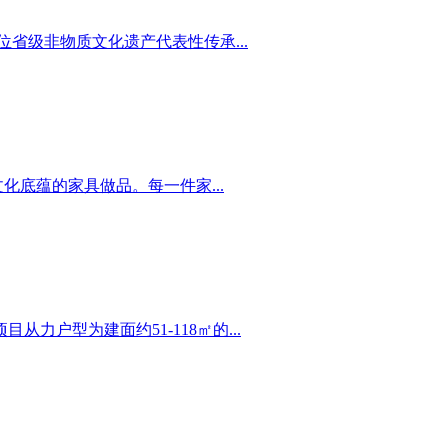
省级非物质文化遗产代表性传承...
底蕴的家具做品。每一件家...
户型为建面约51-118㎡的...