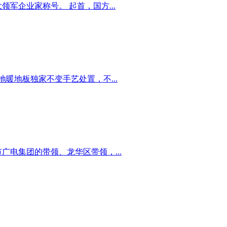
企业家称号。 起首，国方...
地板独家不变手艺处置，不...
广电集团的带领、龙华区带领，...