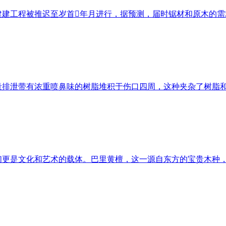
建工程被推迟至岁首年月进行，据预测，届时锯材和原木的需求量
泄带有浓重喷鼻味的树脂堆积于伤口四周，这种夹杂了树脂和木
是文化和艺术的载体。巴里黄檀，这一源自东方的宝贵木种，以