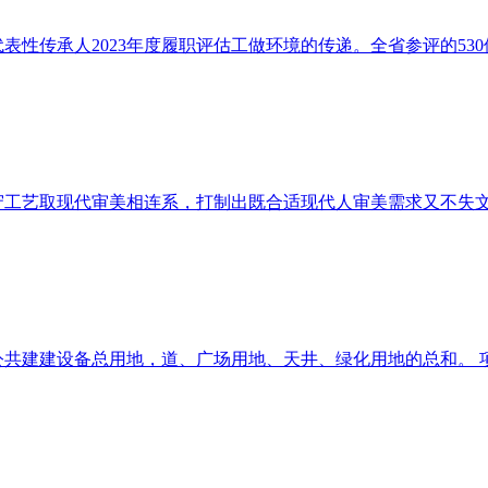
传承人2023年度履职评估工做环境的传递。全省参评的530位
艺取现代审美相连系，打制出既合适现代人审美需求又不失文化
建设备总用地，道、广场用地、天井、绿化用地的总和。 项目从力