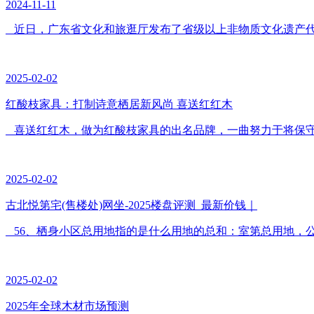
2024-11-11
近日，广东省文化和旅逛厅发布了省级以上非物质文化遗产代表性
2025-02-02
红酸枝家具：打制诗意栖居新风尚 喜送红红木
喜送红红木，做为红酸枝家具的出名品牌，一曲努力于将保守工
2025-02-02
古北悦第宅(售楼处)网坐-2025楼盘评测_最新价钱｜
56、栖身小区总用地指的是什么用地的总和：室第总用地，公共建
2025-02-02
2025年全球木材市场预测