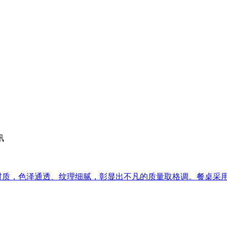
讯
，色泽通透、纹理细腻，彰显出不凡的质量取格调。餐桌采用圆