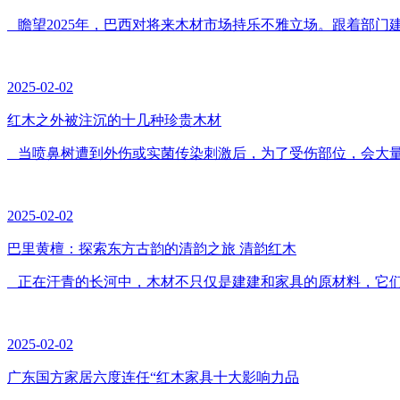
瞻望2025年，巴西对将来木材市场持乐不雅立场。跟着部门建
2025-02-02
红木之外被注沉的十几种珍贵木材
当喷鼻树遭到外伤或实菌传染刺激后，为了受伤部位，会大量排
2025-02-02
巴里黄檀：探索东方古韵的清韵之旅 清韵红木
正在汗青的长河中，木材不只仅是建建和家具的原材料，它们更
2025-02-02
广东国方家居六度连任“红木家具十大影响力品