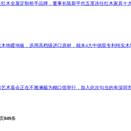
木全屋定制抢手品牌，董事长陈新平也五度连任红木家具十大领军
地暖地板，选用高档级进口原材，颠末4大中德双专利纯实木地暖
糊口艺术嘉会正在不雅澜戴为糊口馆举行，加入此次勾当的有深圳市
页
849
条