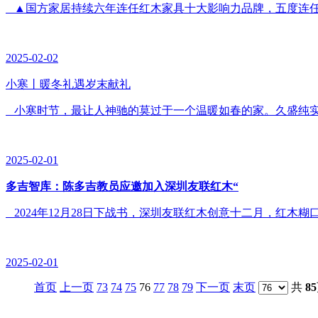
▲国方家居持续六年连任红木家具十大影响力品牌，五度连任红
2025-02-02
小寒丨暖冬礼遇岁末献礼
小寒时节，最让人神驰的莫过于一个温暖如春的家。久盛纯实木
2025-02-01
多吉智库：陈多吉教员应邀加入深圳友联红木“
2024年12月28日下战书，深圳友联红木创意十二月，红木
2025-02-01
首页
上一页
73
74
75
76
77
78
79
下一页
末页
共
85