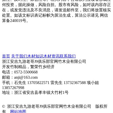
何投资，据此操做，风险自担。股市有风险，如对该内容存正
在，或发觉违法及不良消息，请发送邮件至，我们将放置核实
处置。如该文标识表记标帜为算法生成，算法公示请见 网信
算备240019号。
首页
关于我们
木材知识
木材资讯
联系我们
浙江安吉九游老哥J9俱乐部官网竹木业有限公司
开发竹制精品，繁荣竹乡经济
电话：0572-5500668
邮箱：anji@163.com
手机：石先生 13705822571 雷先生 13732367588 项小姐
13857267998
地址：浙江省安吉县孝丰镇大竹村1号
© 浙江安吉九游老哥J9俱乐部官网竹木业有限公司 版权所
有
网站地图